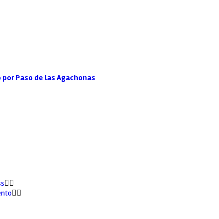
 por Paso de las Agachonas
ss
ento