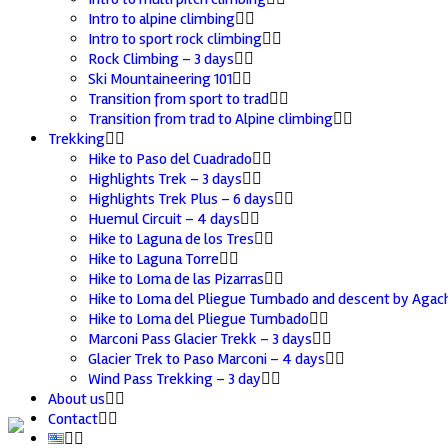
Intro to alpine climbing
Intro to sport rock climbing
Rock Climbing – 3 days
Ski Mountaineering 101
Transition from sport to trad
Transition from trad to Alpine climbing
Trekking
Hike to Paso del Cuadrado
Highlights Trek – 3 days
Highlights Trek Plus – 6 days
Huemul Circuit – 4 days
Hike to Laguna de los Tres
Hike to Laguna Torre
Hike to Loma de las Pizarras
Hike to Loma del Pliegue Tumbado and descent by Agac
Hike to Loma del Pliegue Tumbado
Marconi Pass Glacier Trekk – 3 days
Glacier Trek to Paso Marconi – 4 days
Wind Pass Trekking – 3 day
About us
Contact