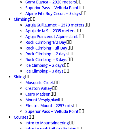
Gorra Blanca – 2920 meters
Superior Pass – Velluda Point
Alpine Fitz Roy Circuit – 3 days
Climbing
Aguja Guillaumet – 2579 meters
Aguja de la S – 2335 meters
Aguja Poincenot Alpine climb
Rock Climbing 1/2 Day
Rock Climbing Full Day
Rock Climbing – 2 days
Rock Climbing – 3 days
Ice Climbing – 2 days
Ice Climbing – 3 days
Skiing
Mosquito Creek
Creston Valley
Cerro Madsen
Mount Vespigniani
Electric Mount- 2257 mts
Superior Pass – Velluda Point
Courses
Intro to Mountaineering
Intro to multi pitch climbing